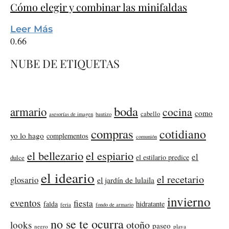
Cómo elegir y combinar las minifaldas
Leer Más
NUBE DE ETIQUETAS
boda
armario
cocina
como
cabello
asesorías de imagen
bautizo
compras
cotidiano
yo lo hago
complementos
comunión
el bellezario
el espiario
el
el estilario predice
dulce
el ideario
el recetario
glosario
el jardín de lulaila
invierno
eventos
fiesta
falda
hidratante
feria
fondo de armario
no se te ocurra
otoño
looks
paseo
negro
playa