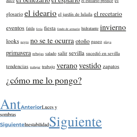
el
el estilario predice
dulce
el ideario
el recetario
glosario
el jardín de lulaila
invierno
eventos
fiesta
falda
hidratante
feria
fondo de armario
no se te ocurra
otoño
looks
paseo
negro
playa
primavera
sevilla
salir
sucedió en sevilla
salado
rebajas
verano
vestido
zapatos
tendencias
trabajo
trabajar
¿cómo me lo pongo?
Ant
Luces y
Anterior
sombras
Siguiente
Inestabilidad
Siguiente