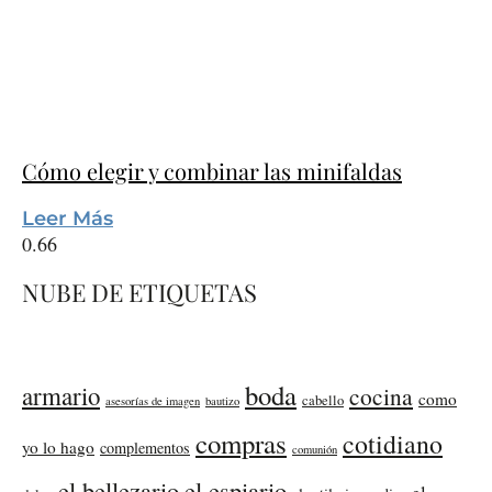
Cómo elegir y combinar las minifaldas
Leer Más
NUBE DE ETIQUETAS
boda
armario
cocina
como
cabello
asesorías de imagen
bautizo
compras
cotidiano
yo lo hago
complementos
comunión
el bellezario
el espiario