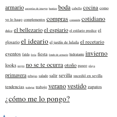
boda
armario
cocina
como
cabello
asesorías de imagen
bautizo
compras
cotidiano
yo lo hago
complementos
comunión
el bellezario
el espiario
el
el estilario predice
dulce
el ideario
el recetario
glosario
el jardín de lulaila
invierno
eventos
fiesta
falda
hidratante
feria
fondo de armario
no se te ocurra
otoño
looks
paseo
negro
playa
primavera
sevilla
salir
sucedió en sevilla
salado
rebajas
verano
vestido
zapatos
tendencias
trabajo
trabajar
¿cómo me lo pongo?