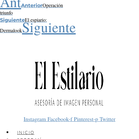
Ant
Operación
Anterior
triunfo
El espiario:
Siguiente
Siguiente
Dermalook
Instagram
Facebook-f
Pinterest-p
Twitter
INICIO