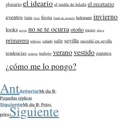
el ideario
el recetario
glosario
el jardín de lulaila
invierno
eventos
fiesta
falda
hidratante
feria
fondo de armario
no se te ocurra
otoño
looks
paseo
negro
playa
primavera
sevilla
salir
sucedió en sevilla
salado
rebajas
verano
vestido
zapatos
tendencias
trabajo
trabajar
¿cómo me lo pongo?
Ant
Mi día B:
Anterior
Pequeñas réplicas
Mi día B: Pelos,
Siguiente
Siguiente
pelos