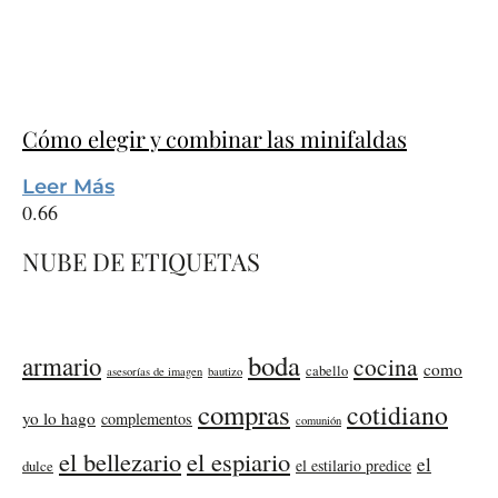
Cómo elegir y combinar las minifaldas
Leer Más
NUBE DE ETIQUETAS
boda
armario
cocina
como
cabello
asesorías de imagen
bautizo
compras
cotidiano
yo lo hago
complementos
comunión
el bellezario
el espiario
el
el estilario predice
dulce