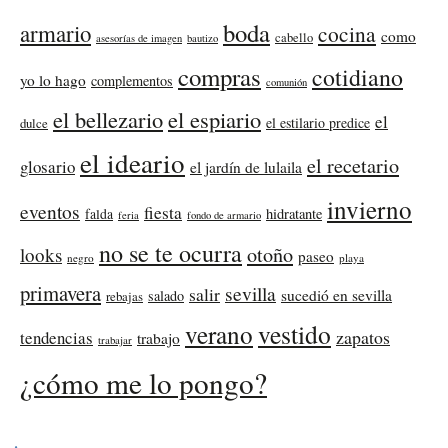
boda
armario
cocina
como
cabello
asesorías de imagen
bautizo
compras
cotidiano
yo lo hago
complementos
comunión
el bellezario
el espiario
el
el estilario predice
dulce
el ideario
el recetario
glosario
el jardín de lulaila
invierno
eventos
fiesta
falda
hidratante
feria
fondo de armario
no se te ocurra
otoño
looks
paseo
negro
playa
primavera
sevilla
salir
sucedió en sevilla
salado
rebajas
verano
vestido
zapatos
tendencias
trabajo
trabajar
¿cómo me lo pongo?