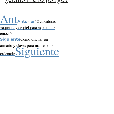
Ant
12 cazadoras
Anterior
vaqueras y de piel para explotar de
emoción
Cómo diseñar un
Siguiente
armario y claves para mantenerlo
Siguiente
ordenado