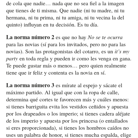
de cola que nadie… nada que no sea fiel a la imagen
que tienes de ti misma. Que nadie (ni tu madre, ni tu
hermana, ni tu prima, ni tu amiga, ni tu vecina la del
quinto) influyan en tu decisión. Es tu día.
La norma número 2
es que no hay
No se te ocurra
para las novias (sí para los invitados, pero no para las
novias). Son las protagonistas del cotarro, es un
it’s my
party
en toda regla y pueden ir como les venga en gana.
Te puede gustar más o menos… pero quien realmente
tiene que ir feliz y contenta es la novia en sí.
La norma número 3
es mírate al espejo y sácate el
máximo partido. Al igual que con la ropa de calle,
determina qué cortes te favorecen más y cuáles menos:
si tienes barriguita evita los vestidos ceñidos y apuesta
por los drapeados o los imperio; si tienes cadera aléjate
de los imperio y apuesta por los princesa (o entallados
si eres proporcionada), si tienes los hombros caídos no
uses un palabra de honor, si tienes mucha espalda, elige