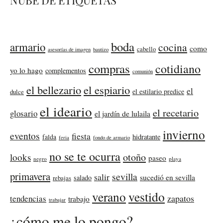
boda
armario
cocina
como
cabello
asesorías de imagen
bautizo
compras
cotidiano
yo lo hago
complementos
comunión
el bellezario
el espiario
el
el estilario predice
dulce
el ideario
el recetario
glosario
el jardín de lulaila
invierno
eventos
fiesta
falda
hidratante
feria
fondo de armario
no se te ocurra
otoño
looks
paseo
negro
playa
primavera
sevilla
salir
sucedió en sevilla
salado
rebajas
verano
vestido
zapatos
tendencias
trabajo
trabajar
¿cómo me lo pongo?